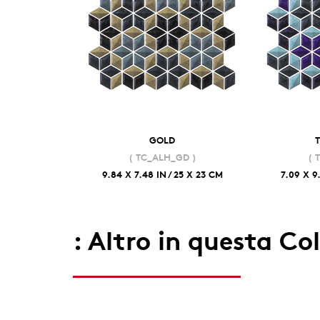
GOLD
( TC_ALH_GD )
( 
9.84 X 7.48 IN / 25 X 23 CM
7.09 X 9
: Altro in questa Co