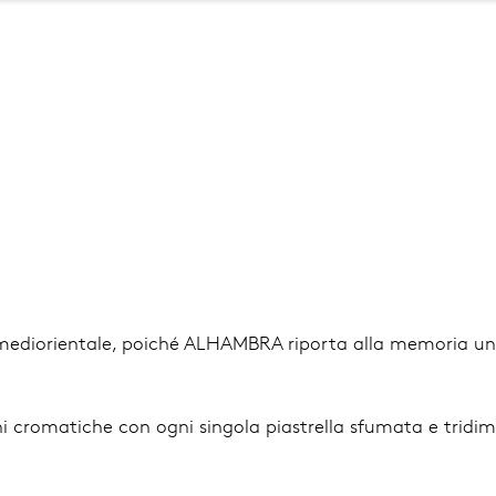
Salta
al
contenuto
principale
mediorientale, poiché ALHAMBRA riporta alla memoria un 
cromatiche con ogni singola piastrella sfumata e tridime