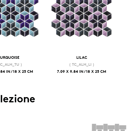
TURQUOISE
LILAC
TC_ALH_TU )
( TC_ALH_LI )
.84 IN / 18 X 25 CM
7.09 X 9.84 IN / 18 X 25 CM
llezione