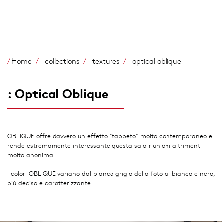
Salta
al
contenuto
principale
Home
collections
textures
optical oblique
: Optical Oblique
OBLIQUE offre davvero un effetto "tappeto" molto contemporaneo e
rende estremamente interessante questa sala riunioni altrimenti
molto anonima.
I colori OBLIQUE variano dal bianco grigio della foto al bianco e nero,
più deciso e caratterizzante.