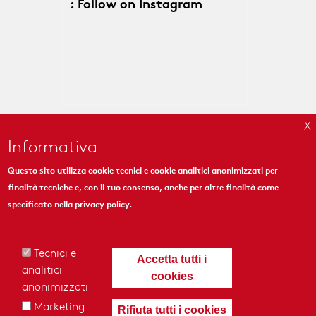
: Follow on Instagram
Informativa
Questo sito utilizza cookie tecnici e cookie analitici anonimizzati per
finalità tecniche e, con il tuo consenso, anche per altre finalità come
MYMOSAIC
specificato nella
privacy policy
.
444 Madison Ave. Suite 1206
New York, NY 10022
Tecnici e
Accetta tutti i
analitici
cookies
anonimizzati
Marketing
Rifiuta tutti i cookies