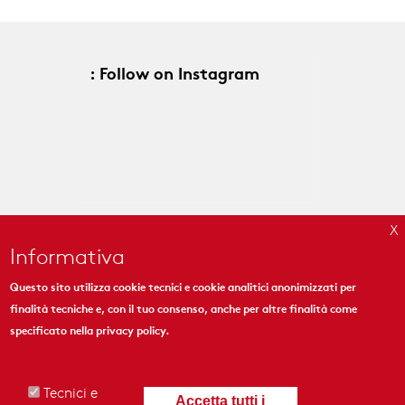
: Follow on Instagram
Informativa
Questo sito utilizza cookie tecnici e cookie analitici anonimizzati per
finalità tecniche e, con il tuo consenso, anche per altre finalità come
MYMOSAIC
specificato nella
privacy policy
.
444 Madison Ave. Suite 1206
New York, NY 10022
Tecnici e
Accetta tutti i