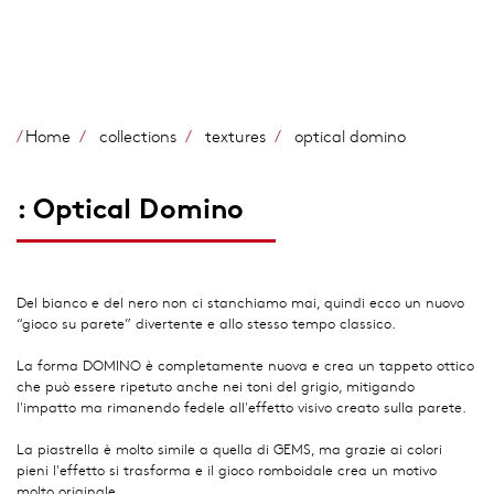
Salta
al
contenuto
principale
Home
collections
textures
optical domino
: Optical Domino
Del bianco e del nero non ci stanchiamo mai, quindi ecco un nuovo
“gioco su parete” divertente e allo stesso tempo classico.
La forma DOMINO è completamente nuova e crea un tappeto ottico
che può essere ripetuto anche nei toni del grigio, mitigando
l'impatto ma rimanendo fedele all'effetto visivo creato sulla parete.
La piastrella è molto simile a quella di GEMS, ma grazie ai colori
pieni l'effetto si trasforma e il gioco romboidale crea un motivo
molto originale.