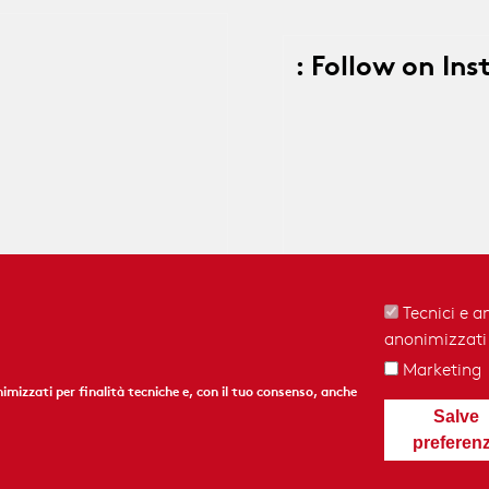
: Follow on In
Tecnici e an
anonimizzati
Marketing
nimizzati per finalità tecniche e, con il tuo consenso, anche
Salve
|
Crediti
|
Termini di condizioni
preferen