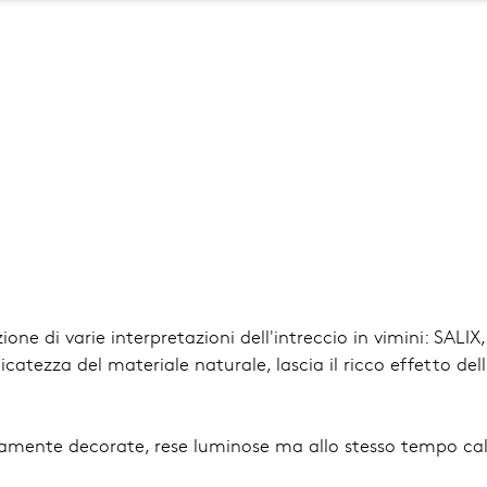
Salta
al
contenuto
principale
e di varie interpretazioni dell'intreccio in vimini: SALIX, c
atezza del materiale naturale, lascia il ricco effetto del
osamente decorate, rese luminose ma allo stesso tempo cal