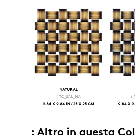
NATURAL
( TC_SAL_NA
( 
9.84 X 9.84 IN / 25 X 25 CM
9.84 X 9
: Altro in questa Co