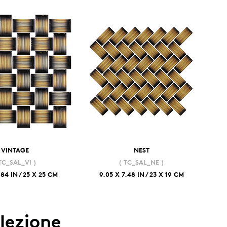
VINTAGE
NEST
TC_SAL_VI )
( TC_SAL_NE )
.84 IN / 25 X 25 CM
9.05 X 7.48 IN / 23 X 19 CM
llezione